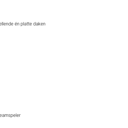
ellende én platte daken
teamspeler