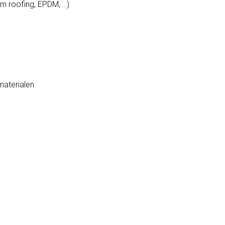
um roofing, EPDM, …)
materialen